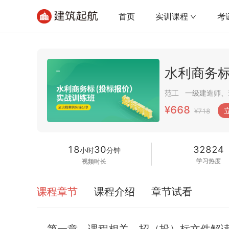
首页
实训课程
考
水利商务
范工
¥668
¥718
18
30
32824
小时
分钟
学习热度
视频时长
课程章节
课程介绍
章节试看
第一章、课程相关、招（投）标文件解