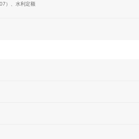
007）、水利定额
）
）