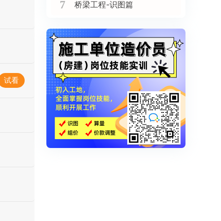
7
桥梁工程-识图篇
试看