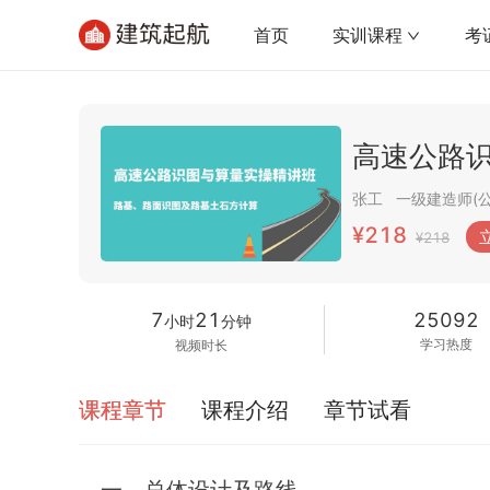
首页
实训课程
考
高速公路
张工
¥218
¥218
7
21
25092
小时
分钟
学习热度
视频时长
课程章节
课程介绍
章节试看
一、总体设计及路线