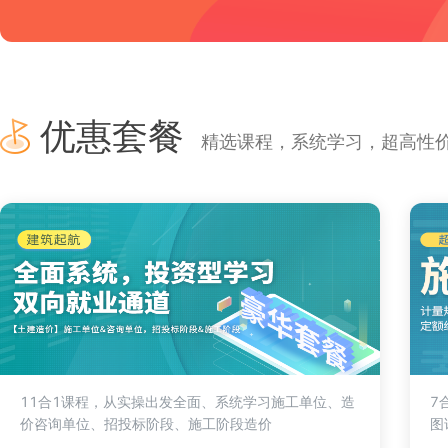
优惠套餐
精选课程，系统学习，超高性
11合1课程，从实操出发全面、系统学习施工单位、造
7
价咨询单位、招投标阶段、施工阶段造价
图
程