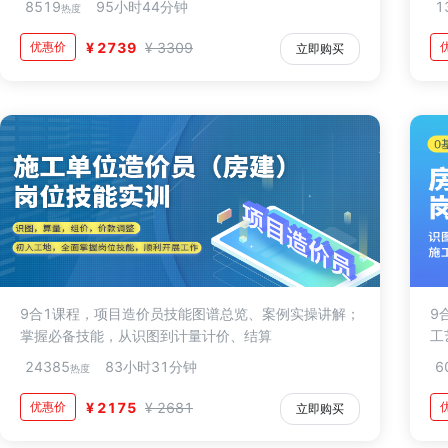
8519
95小时44分钟
1
热度
优惠价
¥ 2739
¥ 3309
立即购买
9合1课程，项目造价员技能图谱总览、案例实操讲解；
9
掌握必备技能，从识图到计量计价、结算
工
24385
83小时31分钟
6
热度
优惠价
¥ 2175
¥ 2681
立即购买