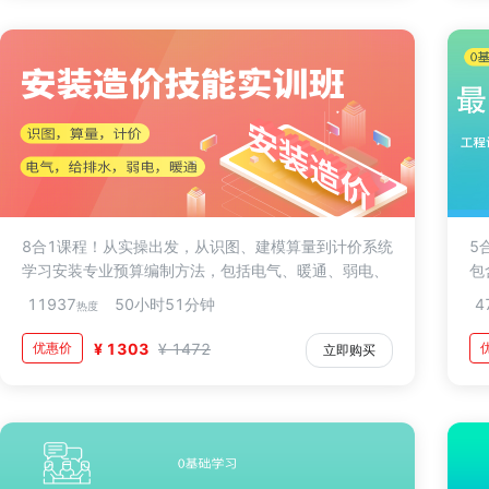
8合1课程！从实操出发，从识图、建模算量到计价系统
5
学习安装专业预算编制方法，包括电气、暖通、弱电、
包
给排水以及消防专题（识图、算量、计价）等内容
等
11937
50小时51分钟
4
热度
适
优惠价
¥ 1303
¥ 1472
立即购买