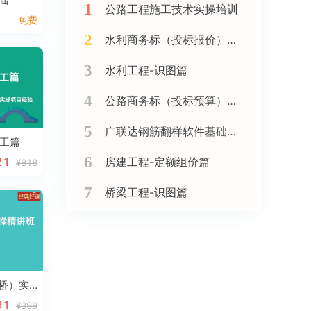
1
公路工程施工技术实操培训
免费
2
水利商务标（投标报价）实战训练班
3
水利工程-识图篇
4
公路商务标（投标预算）实战精讲（新点软件）
5
广联达钢筋翻样软件基础精讲
施工篇
6
房建工程-定额组价篇
21
¥818
7
桥梁工程-识图篇
桥梁识图（高速公路桥）实操精讲班
91
¥399