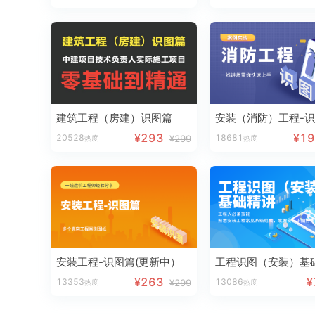
建筑工程（房建）识图篇
安装（消防）工程-
¥293
¥1
20528
18681
¥299
热度
热度
安装工程-识图篇(更新中）
工程识图（安装）基
¥263
¥
13353
13086
¥299
热度
热度