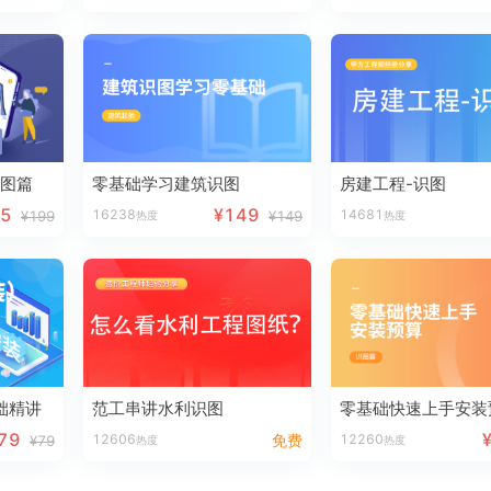
识图篇
零基础学习建筑识图
房建工程-识图
95
¥149
16238
14681
¥199
¥149
热度
热度
础精讲
范工串讲水利识图
79
12606
免费
12260
¥79
热度
热度