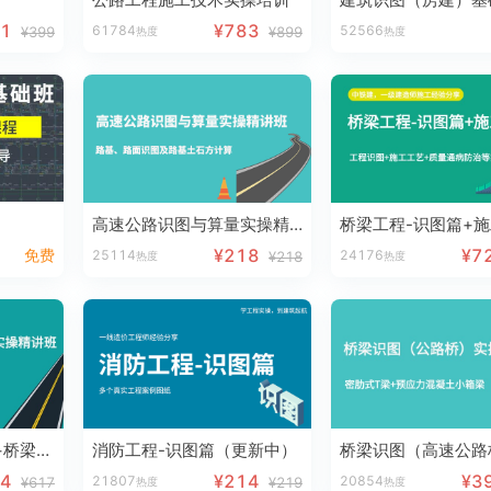
91
¥783
61784
52566
¥399
¥899
热度
热度
高速公路识图与算量实操精讲班
桥梁工程-识图篇+
¥218
¥7
免费
25114
24176
¥218
热度
热度
高速公路：路基路面+桥梁实操精讲班
消防工程-识图篇（更新中）
44
¥214
¥3
21807
20854
¥617
¥219
热度
热度