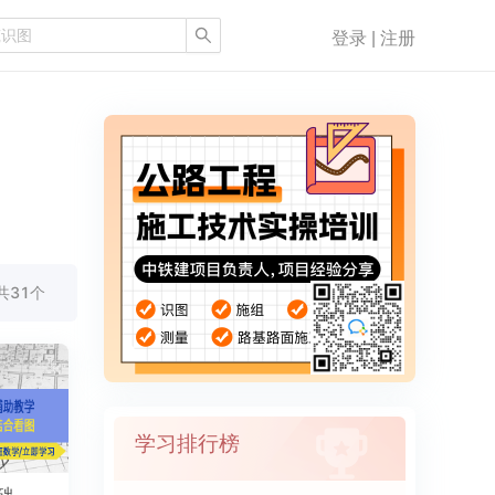
登录 | 注册
共31个
学习排行榜
础