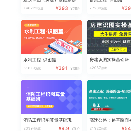
¥293
¥3
146223
77280
¥299
热度
热度
房建识图实操基础班
水利工程-识图篇
¥391
42087
51619
热度
¥399
热度
消防工程识图算量基础班
¥9.9
¥5
23394
21922
¥9.9
热度
热度